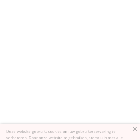
Drenthe
Flevoland
Utrecht
Gelderland
Limburg
Noord-Holland
Groningen
Noord-Brabant
Zuid-Holland
×
Deze website gebruikt cookies om uw gebruikerservaring te
verbeteren. Door onze website te gebruiken, stemt u in met alle