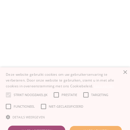
Limburg
Noord-Holland
Groningen
Noord-Brabant
Zuid-Holland
×
Deze website gebruikt cookies om uw gebruikerservaring te
verbeteren. Door onze website te gebruiken, stemt u in met alle
cookies in overeenstemming met ons Cookiebeleid.
Lees verder
STRIKT NOODZAKELIJK
PRESTATIE
TARGETING
FUNCTIONEEL
NIET-GECLASSIFICEERD
DETAILS WEERGEVEN
© Copyright Proudies Werkt