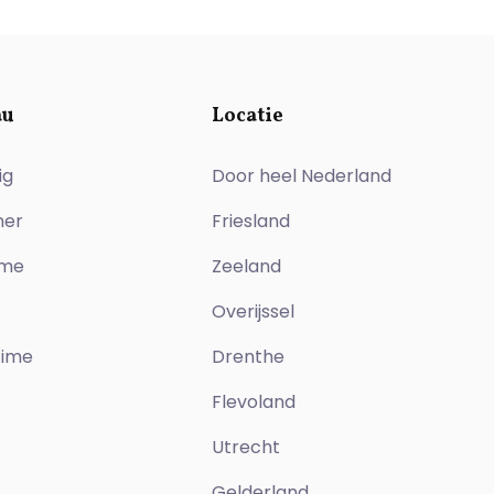
au
Locatie
ig
Door heel Nederland
ner
Friesland
ime
Zeeland
Overijssel
time
Drenthe
Flevoland
Utrecht
Gelderland