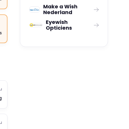
Make a Wish
Nederland
Eyewish
Opticiens
s
u
g
u